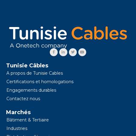
F
L
T
Y
a
i
w
o
c
n
i
u
e
k
t
t
b
e
t
u
o
d
e
b
o
i
r
e
k
n
Tunisie Câbles
-
-
f
i
A propos de Tunisie Cables
n
Certifications et homologations
Engagements durables
Contactez nous
Marchés
Bâtiment & Tertiaire
Industries