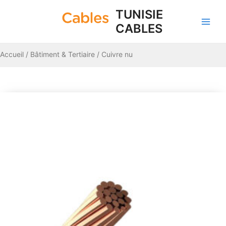
Aller
Main
TUNISIE
au
CABLES
Men
contenu
Accueil
/
Bâtiment & Tertiaire
/ Cuivre nu