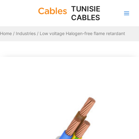
Skip
Main
TUNISIE
to
CABLES
Men
content
Home
/
Industries
/ Low voltage Halogen-free flame retardant