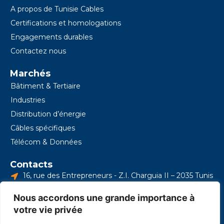
f
i
A propos de Tunisie Cables
n
Certifications et homologations
Engagements durables
Contactez nous
Marchés
Bâtiment & Tertiaire
Industries
Distribution d’énergie
Câbles spécifiques
Télécom & Données
Contacts
16, rue des Entrepreneurs - Z.I. Charguia II – 2035 Tunis
- Tunisie
Nous accordons une grande importance à
+216 39 140 000
votre vie privée
contact.tunisiecables@onetech-group.com