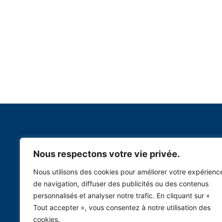
Tunis
Nous respectons votre vie privée.
A prop
F
L
T
Y
Nous utilisons des cookies pour améliorer votre expérienc
Certifi
a
i
w
o
c
n
i
u
de navigation, diffuser des publicités ou des contenus
e
k
t
t
Engage
b
e
t
u
personnalisés et analyser notre trafic. En cliquant sur «
o
d
e
b
Contac
o
i
r
e
Tout accepter », vous consentez à notre utilisation des
k
n
-
-
cookies.