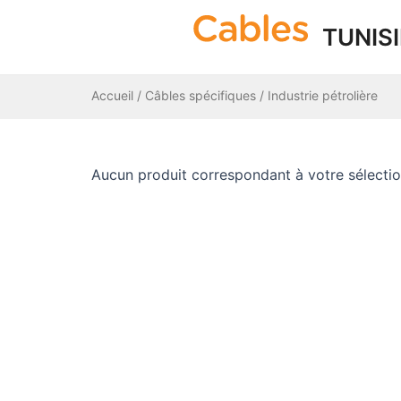
Aller
TUNIS
au
contenu
Accueil
/
Câbles spécifiques
/ Industrie pétrolière
Aucun produit correspondant à votre sélection