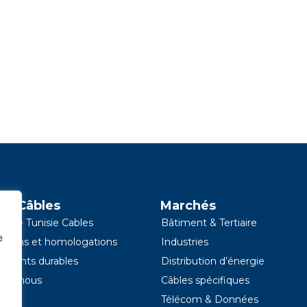
ie Câbles
Marchés
os de Tunisie Cables
Bâtiment & Tertiaire
e
cations et homologations
Industries
ments durables
Distribution d’énergie
tez nous
Câbles spécifiques
Télécom & Données